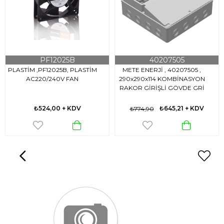
PF12025B
40207505
PLASTİM ,PF12025B, PLASTİM
METE ENERJİ , 40207505 ,
AC220/240V FAN
290x290x114 KOMBİNASYON
RAKOR GİRİŞLİ GÖVDE GRİ
₺524,00
+ KDV
₺645,21
+ KDV
₺774,90