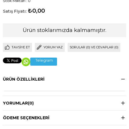
Stok Miktarı
:
0
₺0,00
Ürün stoklarımızda kalmamıştır.
TAVSIYE ET
YORUM YAZ
SORULAR (0) VE CEVAPLAR (0)
Telegram
ÜRÜN ÖZELLIKLERI
YORUMLAR
(0)
ÖDEME SEÇENEKLERI