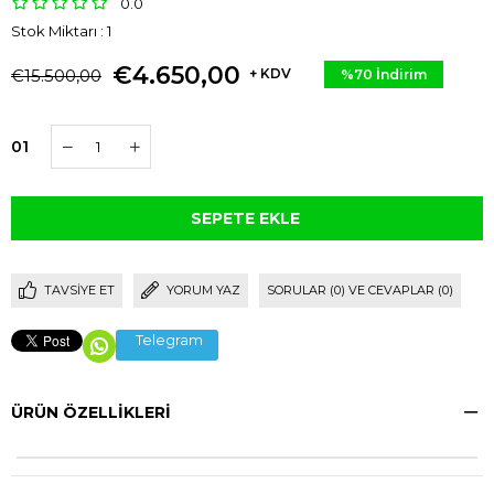
0.0
Stok Miktarı
:
1
€4.650,00
€15.500,00
+ KDV
%
70
İndirim
01
TAVSIYE ET
YORUM YAZ
SORULAR (0) VE CEVAPLAR (0)
Telegram
ÜRÜN ÖZELLIKLERI