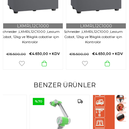
LXMRL12C1000
LXMRL12C1000
Schneider ,LXMRL12C1000 ,Lexium
Schneider ,LXMRL12C1000 ,Lexium
S
Cobot, 12kg ve 18kglık cobotlar için
Cobot, 12kg ve 18kglık cobotlar için
Kontrolör
Kontrolör
€4.650,00
+ KDV
€4.650,00
+ KDV
€15.500,00
€15.500,00
BENZER ÜRÜNLER
%70