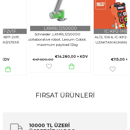
LXMRL12S0000
IC-KP2-1HB17-2V1F
Schneider ,LXMRL12S0000
ALİS, 106 6, IC-KP2-1HB17-2V1F,
,collaborative robot, Lexium Cobot,
UZAKTAN KUMANDASİSTEMİ
maximum payload 12kg
€14.280,00
+ KDV
€47.600,00
€115,00
+ KDV
FIRSAT ÜRÜNLERI
10000 TL ÜZERİ