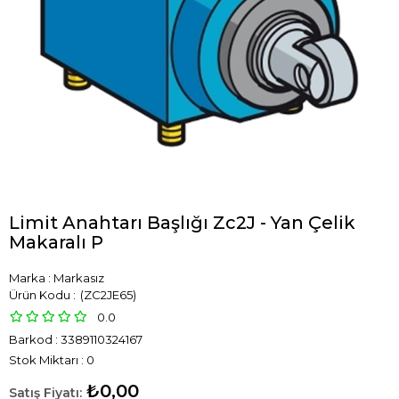
Limit Anahtarı Başlığı Zc2J - Yan Çelik
Makaralı P
Marka
:
Markasız
(ZC2JE65)
0.0
Barkod
:
3389110324167
Stok Miktarı
:
0
₺0,00