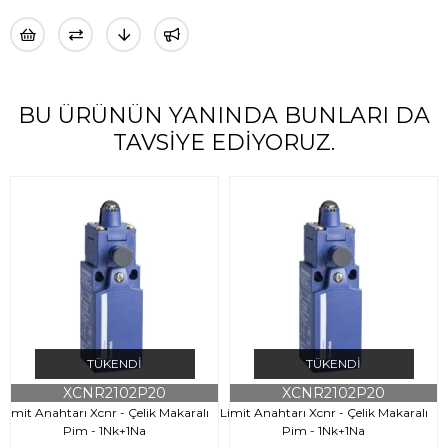
BU ÜRÜNÜN YANINDA BUNLARI DA
TAVSIYE EDIYORUZ.
TÜKENDI
TÜKENDI
XCNR2102P20
XCNR2102P20
Limit Anahtarı Xcnr - Çelik Makaralı
Limit Anahtarı Xcnr - Çelik Makaralı
L
Pim - 1Nk+1Na
Pim - 1Nk+1Na