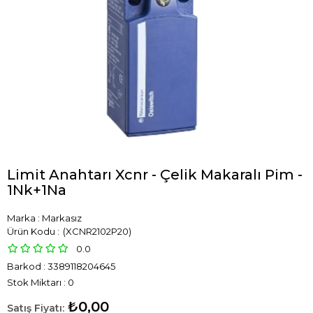
Limit Anahtarı Xcnr - Çelik Makaralı Pim -
1Nk+1Na
Marka
:
Markasız
(XCNR2102P20)
0.0
Barkod
:
3389118204645
Stok Miktarı
:
0
₺0,00