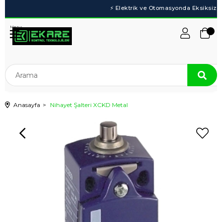
Menu
Anasayfa
Nihayet Şalteri XCKD Metal