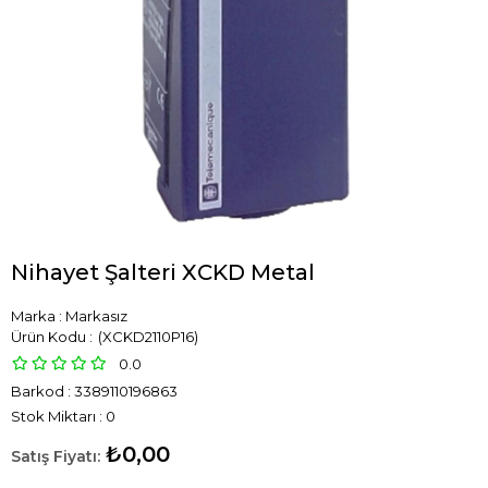
Nihayet Şalteri XCKD Metal
Marka
:
Markasız
(XCKD2110P16)
0.0
Barkod
:
3389110196863
Stok Miktarı
:
0
₺0,00