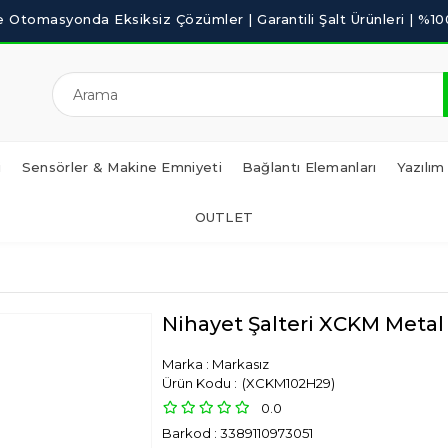
i
Sensörler & Makine Emniyeti
Bağlantı Elemanları
Yazılım
OUTLET
Nihayet Şalteri XCKM Metal
Marka
:
Markasız
(XCKM102H29)
0.0
Barkod
:
3389110973051