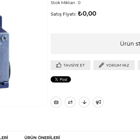
Stok Miktarı
:
0
₺0,00
Ürün s
TAVSIYE ET
YORUM YAZ
LERI
ÜRÜN ÖNERILERI