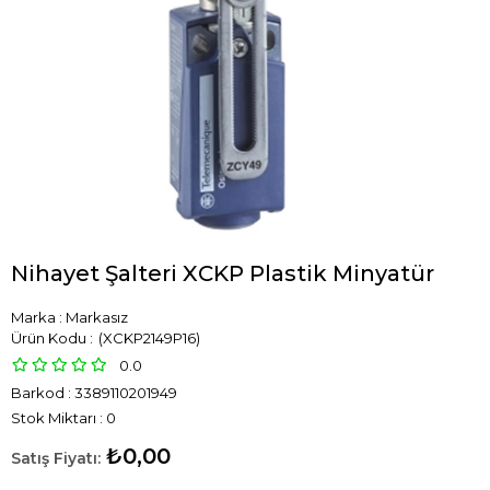
Nihayet Şalteri XCKP Plastik Minyatür
Marka
:
Markasız
(XCKP2149P16)
0.0
Barkod
:
3389110201949
Stok Miktarı
:
0
₺0,00