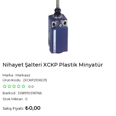
Nihayet Şalteri XCKP Plastik Minyatür
Marka
:
Markasız
(XCKP2106G11)
0.0
Barkod
:
3389110316766
Stok Miktarı
:
0
₺0,00