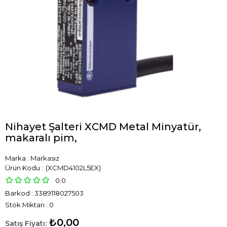
Nihayet Şalteri XCMD Metal Minyatür,
makaralı pim,
Marka
:
Markasız
(XCMD4102L5EX)
0.0
Barkod
:
3389118027503
Stok Miktarı
:
0
₺0,00