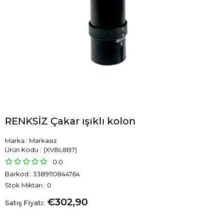
RENKSİZ Çakar ışıklı kolon
Marka
:
Markasız
(XVBL8B7)
0.0
Barkod
:
3389110844764
Stok Miktarı
:
0
€302,90