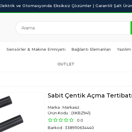
i
Sensörler & Makine Emniyeti
Bağlantı Elemanları
Yazılım
OUTLET
Sabit Çentik Açma Tertibat
Marka
:
Markasız
(XKBZ941)
0.0
Barkod
:
3389110634440