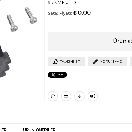
Stok Miktarı
:
0
₺0,00
Ürün s
TAVSIYE ET
YORUM YAZ
LERI
ÜRÜN ÖNERILERI