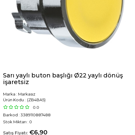
Sarı yaylı buton başlığı Ø22 yaylı dönüş
işaretsiz
Marka
:
Markasız
(ZB4BA5)
0.0
Barkod
:
3389110887488
Stok Miktarı
:
0
€6,90