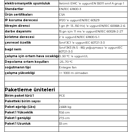
elektromanyetik uyumluluk
Iletimli EMC 'e uygunEN 55011 sınıf A grup 1
Standartlar
EN/IEC 61800-3
Ürün sertifikaları
CSA
IP koruma derecesi
IP20 'e uygunEN/IEC 60529
titreşim direnci
1 gn (f= 13…150 Hz) 'e uygunEN/IEC 60068-2-6
darbe dayanımı
15 gn için 11 ms 'e uygunEN/IEC 60028-2-27
kirletme derecesi
2 'e uygunEN/IEC 61800-5-1
çevresel özellik
Sınıf 3C1 'e uygunIEC 60721-3-3
Sınıf 3K3 (% 5 - 85) yoğuşmasız 'e uygunIEC
bağıl nem
60721-3-3
çalışma için ortam hava sıcaklığı
0…50 °C 'e uygunUL
Depolama ortam koşulları
-25…70 °C
soğutmanın tipi
Entegre fan
çalışma yüksekliği
<= 1000 m olmadan
Paketleme üniteleri
Birim paket türü 1
PCE
Paketteki birim sayısı
1
Paket ağırlığı (Lbs)
2,668 kg
Paket 1 Yükseklik
10,6 cm
Paket 1 genişliği
27,5 cm
Paket 1 Uzunluk
33 cm