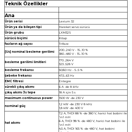
Teknik Özellikler
Ana
Ürün serisi
Lexium 32
Ürün ya da bileşen tipi
Hareket servo sürücü
Ürün grubu
LXM32S
sürücü biçimi
Kitap
fazların ağ sayısı
Trifaze
200...240 V - 15...10 %
[Us] nominal besleme gerilimi
380...480 V - 15...10 %
170…264 V
besleme gerilimi limitleri
323…528 V
besleme frekansı
50/60 Hz - 5...5 %
Şebeke frekansı
47,5...63 Hz
EMC filtresi
Entegre
sürekli çıkış akımı
6 A -de 8 kHz
çıkış akımı 3s tepe
18 A için 5 s
maximum continuous power
1500 W -de 230 V
1,2 kW -de 230 V 8 kHz
nominal güç
1,8 kW -de 400 V
7,2 A, THDI 88 % -de 380 V, harici hat bobini ile
'in1 mH
6 A, THDI 98 % -de 480 V, harici hat bobini ile
hat akımı
'in1 mH
4,5 A, THDI 165 % -de 480 V, hat bobini