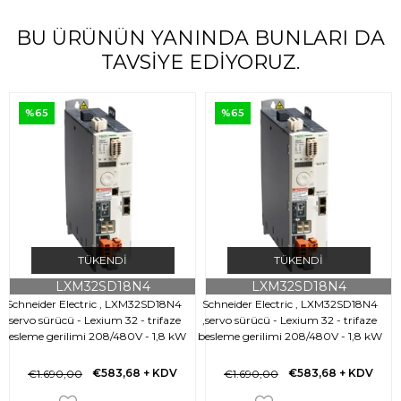
BU ÜRÜNÜN YANINDA BUNLARI DA
TAVSIYE EDIYORUZ.
%65
%65
TÜKENDI
TÜKENDI
LXM32SD18N4
LXM32SD18N4
Schneider Electric , LXM32SD18N4
Schneider Electric , LXM32SD18N4
,servo sürücü - Lexium 32 - trifaze
,servo sürücü - Lexium 32 - trifaze
besleme gerilimi 208/480V - 1,8 kW
besleme gerilimi 208/480V - 1,8 kW
b
€583,68
+ KDV
€583,68
+ KDV
€1.690,00
€1.690,00