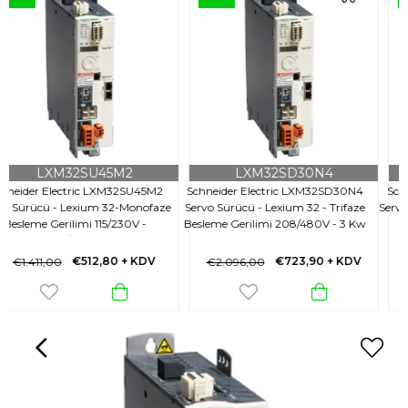
LXM32SD30N4
LXM32SU45M2
2
Schneider Electric LXM32SD30N4
Schneider Electric LXM32SU45M2
ze
Servo Sürücü - Lexium 32 - Trifaze
Servo Sürücü - Lexium 32-Monofaze
Besleme Gerilimi 208/480V - 3 Kw
Besleme Gerilimi 115/230V -
0,15/0,3Kw
€723,90
+ KDV
€512,80
+ KDV
€2.096,00
€1.411,00