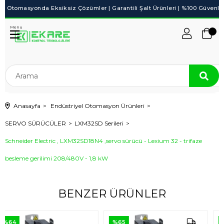
Menu
Anasayfa
Endüstriyel Otomasyon Ürünleri
SERVO SÜRÜCÜLER
LXM32SD Serileri
Schneider Electric , LXM32SD18N4 ,servo sürücü - Lexium 32 - trifaze
besleme gerilimi 208/480V - 1,8 kW
BENZER ÜRÜNLER
%65
%64