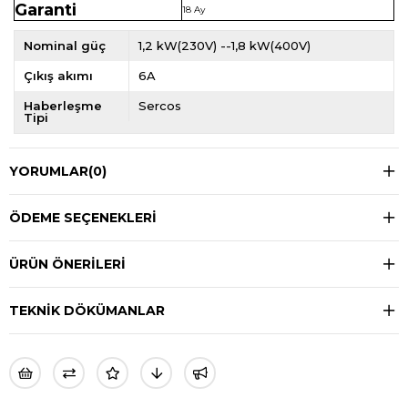
Garanti
18 Ay
Nominal güç
1,2 kW(230V) --1,8 kW(400V)
Çıkış akımı
6A
Haberleşme
Sercos
Tipi
YORUMLAR
(0)
ÖDEME SEÇENEKLERI
ÜRÜN ÖNERILERI
TEKNİK DÖKÜMANLAR