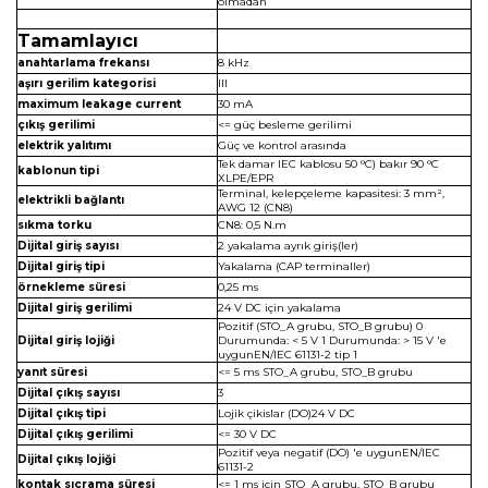
olmadan
Tamamlayıcı
anahtarlama frekansı
8 kHz
aşırı gerilim kategorisi
III
maximum leakage current
30 mA
çıkış gerilimi
<= güç besleme gerilimi
elektrik yalıtımı
Güç ve kontrol arasında
Tek damar IEC kablosu 50 °C) bakır 90 °C
kablonun tipi
XLPE/EPR
Terminal, kelepçeleme kapasitesi: 3 mm²,
elektrikli bağlantı
AWG 12 (CN8)
sıkma torku
CN8: 0,5 N.m
Dijital giriş sayısı
2 yakalama ayrık giriş(ler)
Dijital giriş tipi
Yakalama (CAP terminaller)
örnekleme süresi
0,25 ms
Dijital giriş gerilimi
24 V DC için yakalama
Pozitif (STO_A grubu, STO_B grubu) 0
Dijital giriş lojiği
Durumunda: < 5 V 1 Durumunda: > 15 V 'e
uygunEN/IEC 61131-2 tip 1
yanıt süresi
<= 5 ms STO_A grubu, STO_B grubu
Dijital çıkış sayısı
3
Dijital çıkış tipi
Lojik çikislar (DO)24 V DC
Dijital çıkış gerilimi
<= 30 V DC
Pozitif veya negatif (DO) 'e uygunEN/IEC
Dijital çıkış lojiği
61131-2
kontak sıçrama süresi
<= 1 ms için STO_A grubu, STO_B grubu