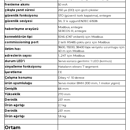
frenleme akımı
50 mA
çıkışta yanıt süresi
250 µs (DO) için gizli çikislar
güvenlik fonksiyonu
STO (güvenli tork kapatma), entegre
güvenlik seviyesi
SIL 3 'e uygunEN/IEC 61508
Modbus, entegre
haberleşme arayüzü
SERCOS III, entegre
konnektörün tipi
RJ45 (CN7 etiketli) için Modbus
commissioning port
2 telli RS485 çoklu priz için Modbus
9600, 19200, 38400 bps veriyolu uzunlugu için
iletim hızı
40 m için Modbus
adreslerin sayısı
1…247 için Modbus
durum LED'i
Servo sürücü gerilimi: 1 LED (kırmızı)
sinyalleme fonksiyonu
Hataların ekranı 7 segment
İşaretleme
CE
Çalışma konumu
Dikey +/- 10 derece
ürün uyumluluğu
Servo motor BMH (100 mm, 1 motor yigini)
Genişlik
68 mm
Yükseklik
270 mm
Derinlik
237 mm
Ürün ağırlığı
2,1 kg
Derinlik
237 mm
Ürün ağırlığı
1,8 kg
Ortam