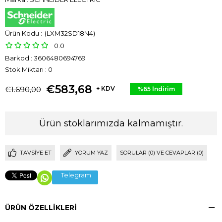
(LXM32SD18N4)
0.0
Barkod
:
3606480694769
Stok Miktarı
:
0
€583,68
€1.690,00
+ KDV
%
65
İndirim
Ürün stoklarımızda kalmamıştır.
TAVSIYE ET
YORUM YAZ
SORULAR (0) VE CEVAPLAR (0)
Telegram
ÜRÜN ÖZELLIKLERI