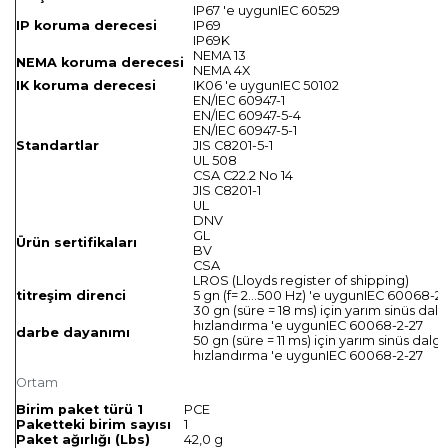
IP67 'e uygunIEC 60529
IP koruma derecesi
IP69
IP69K
NEMA 13
NEMA koruma derecesi
NEMA 4X
IK koruma derecesi
IK06 'e uygunIEC 50102
EN/IEC 60947-1
EN/IEC 60947-5-4
EN/IEC 60947-5-1
Standartlar
JIS C8201-5-1
UL 508
CSA C22.2 No 14
JIS C8201-1
UL
DNV
GL
Ürün sertifikaları
BV
CSA
LROS (Lloyds register of shipping)
titreşim direnci
5 gn (f= 2…500 Hz) 'e uygunIEC 60068-2
30 gn (süre = 18 ms) için yarım sinüs dalg
hızlandırma 'e uygunIEC 60068-2-27
darbe dayanımı
50 gn (süre = 11 ms) için yarım sinüs dalga
hızlandırma 'e uygunIEC 60068-2-27
Ortam
Birim paket türü 1
PCE
Paketteki birim sayısı
1
Paket ağırlığı (Lbs)
42,0 g