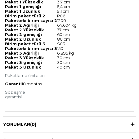
Paket 1 Yükseklik
3,7 cm
Paket 1 genişliği
5,4 cm
Paket 1 Uzunluk
9,1 cm
Birim paket türü 2
P06
Paketteki birim sayısı 2
1200
Paket 2 Ağırlığı
64,604 kg
Paket 2 Yükseklik
77 cm
Paket 2 genişliği
60 cm
Paket 2 Uzunluk
80 cm
Birim paket türü 3
S03
Paketteki birim sayısı 3
150
Paket 3 Ağırlığı
6,895 kg
Paket 3 Yükseklik
30 cm
Paket 3 genişliği
30 cm
Paket 3 Uzunluk
40 cm
Paketleme üniteleri
Garanti
18 months
Sözleşme
garantisi
YORUMLAR
(0)