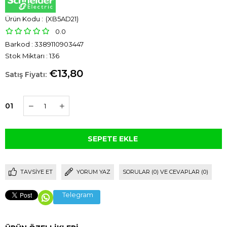
(XB5AD21)
0.0
Barkod
:
3389110903447
Stok Miktarı
:
136
€13,80
01
TAVSIYE ET
YORUM YAZ
SORULAR (0) VE CEVAPLAR (0)
Telegram