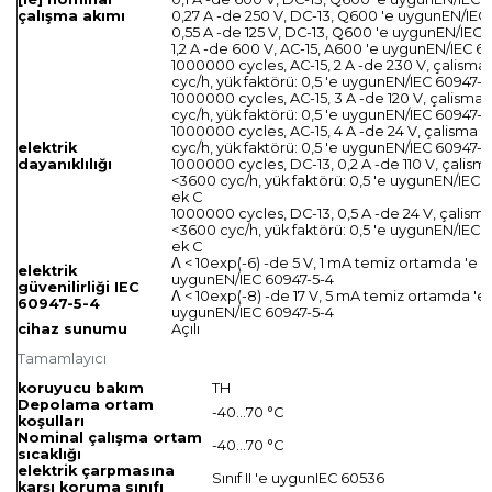
çalışma akımı
0,27 A -de 250 V, DC-13, Q600 'e uygunEN/IEC 
0,55 A -de 125 V, DC-13, Q600 'e uygunEN/IEC 
1,2 A -de 600 V, AC-15, A600 'e uygunEN/IEC 60
1000000 cycles, AC-15, 2 A -de 230 V, çalisma 
cyc/h, yük faktörü: 0,5 'e uygunEN/IEC 60947-5
1000000 cycles, AC-15, 3 A -de 120 V, çalisma 
cyc/h, yük faktörü: 0,5 'e uygunEN/IEC 60947-5
1000000 cycles, AC-15, 4 A -de 24 V, çalisma h
elektrik
cyc/h, yük faktörü: 0,5 'e uygunEN/IEC 60947-5
dayanıklılığı
1000000 cycles, DC-13, 0,2 A -de 110 V, çalisma
<3600 cyc/h, yük faktörü: 0,5 'e uygunEN/IEC 
ek C
1000000 cycles, DC-13, 0,5 A -de 24 V, çalisma
<3600 cyc/h, yük faktörü: 0,5 'e uygunEN/IEC 
ek C
Λ < 10exp(-6) -de 5 V, 1 mA temiz ortamda 'e
elektrik
uygunEN/IEC 60947-5-4
güvenilirliği IEC
Λ < 10exp(-8) -de 17 V, 5 mA temiz ortamda 'e
60947-5-4
uygunEN/IEC 60947-5-4
cihaz sunumu
Açılı
Tamamlayıcı
koruyucu bakım
TH
Depolama ortam
-40…70 °C
koşulları
Nominal çalışma ortam
-40…70 °C
sıcaklığı
elektrik çarpmasına
Sınıf II 'e uygunIEC 60536
karşı koruma sınıfı