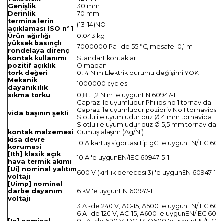
Genişlik
30 mm
Derinlik
70 mm
terminallerin
(13-14)NO
açıklaması ISO n°1
Ürün ağırlığı
0,043 kg
yüksek basınçlı
7000000 Pa -de 55 °C, mesafe: 0,1 m
rondelaya direnç
kontak kullanımı
Standart kontaklar
pozitif açıklık
Olmadan
tork değeri
0,14 N.m Elektrik durumu değişimi YOK
Mekanik
1000000 cycles
dayanıklılık
sıkma torku
0,8…1,2 N.m 'e uygunEN 60947-1
Çapraz ile uyumludur Philips no 1 tornavida
Çapraz ile uyumludur pozidriv No 1 tornavida
vida başının şekli
Slotlu ile uyumludur düz Ø 4 mm tornavida
Slotlu ile uyumludur düz Ø 5,5 mm tornavida
kontak malzemesi
Gümüş alaşım (Ag/Ni)
kisa devre
10 A kartuş sigortası tip gG 'e uygunEN/IEC 609
korumasi
[Ith] klasik açık
10 A 'e uygunEN/IEC 60947-5-1
hava termik akımı
[Ui] nominal yalıtım
600 V (kirlilik derecesi 3) 'e uygunEN 60947-1
voltajı
[Uimp] nominal
darbe dayanım
6 kV 'e uygunEN 60947-1
voltajı
3 A -de 240 V, AC-15, A600 'e uygunEN/IEC 609
6 A -de 120 V, AC-15, A600 'e uygunEN/IEC 609
[Ie] nominal
0,1 A -de 600 V, DC-13, Q600 'e uygunEN/IEC 6