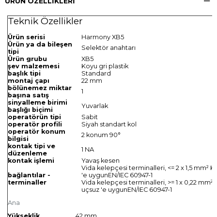
ÜRÜN ÖZELLIKLERI
Teknik Özellikler
Ürün serisi
Harmony XB5
Ürün ya da bileşen
Selektör anahtarı
tipi
Ürün grubu
XB5
şev malzemesi
Koyu gri plastik
başlık tipi
Standard
montaj çapı
22 mm
bölünemez miktar
1
başına satış
sinyalleme birimi
Yuvarlak
başlığı biçimi
operatörün tipi
Sabit
operatör profili
Siyah standart kol
operatör konum
2 konum 90°
bilgisi
kontak tipi ve
1 NA
düzenleme
kontak işlemi
Yavaş kesen
Vida kelepçesi terminalleri, <= 2 x 1,5 mm² K
bağlantılar -
'e uygunEN/IEC 60947-1
terminaller
Vida kelepçesi terminalleri, >= 1 x 0,22 mm² 
uçsuz 'e uygunEN/IEC 60947-1
Ana
Yükseklik
42 mm