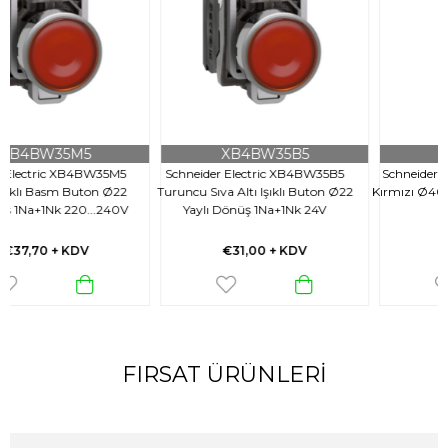
XB4BW35B5
XB4BS8442
5
Schneider Electric XB4BW35B5
Schneider Electric XB4BS8442 -
2
Turuncu Sıva Altı Işıklı Buton Ø22
Kırmızı Ø40 Acil Stop Butonu Ø2
V
Yaylı Dönüş 1Na+1Nk 24V
1NK
€31,00
+ KDV
€27,00
+ KDV
FIRSAT ÜRÜNLERI