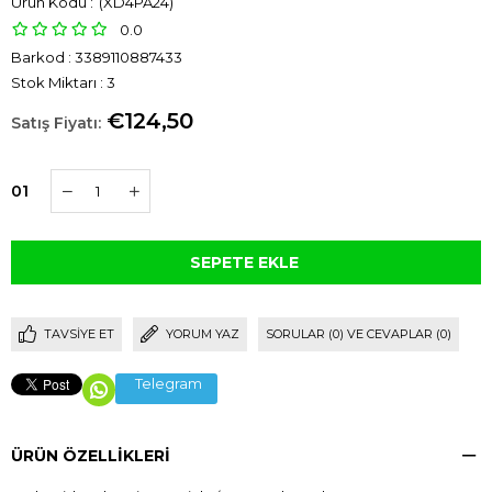
(XD4PA24)
0.0
Barkod
:
3389110887433
Stok Miktarı
:
3
€124,50
01
TAVSIYE ET
YORUM YAZ
SORULAR (0) VE CEVAPLAR (0)
Telegram
ÜRÜN ÖZELLIKLERI