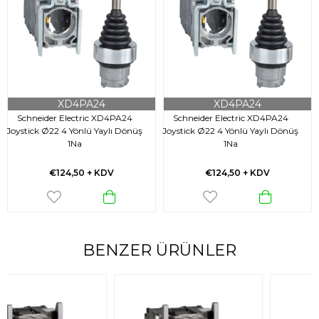
XD4PA24
XD4PA24
Schneider Electric XD4PA24
Schneider Electric XD4PA24
Joystick Ø22 4 Yönlü Yaylı Dönüş
Joystick Ø22 4 Yönlü Yaylı Dönüş
1Na
1Na
€124,50
+ KDV
€124,50
+ KDV
BENZER ÜRÜNLER