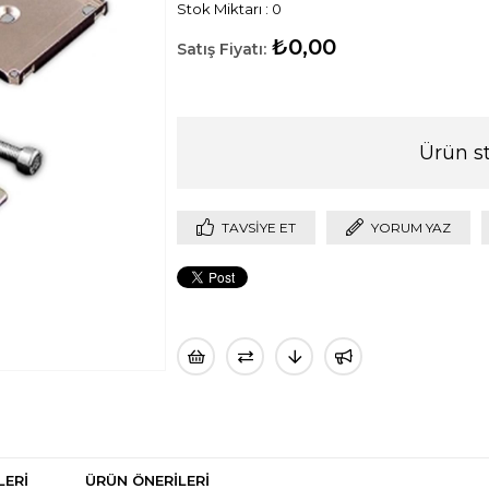
Stok Miktarı
:
0
₺0,00
Ürün s
TAVSIYE ET
YORUM YAZ
LERI
ÜRÜN ÖNERILERI