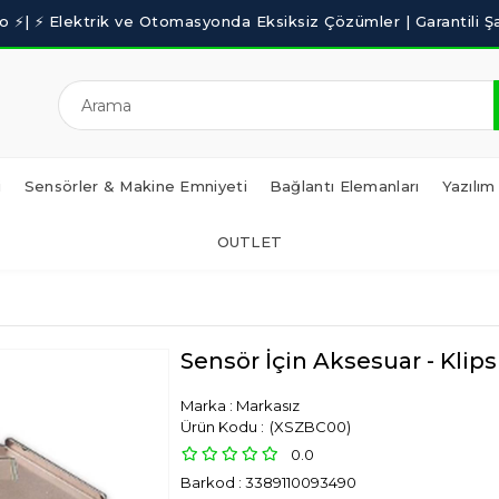
i
Sensörler & Makine Emniyeti
Bağlantı Elemanları
Yazılım
OUTLET
Sensör İçin Aksesuar - Klip
Marka
:
Markasız
(XSZBC00)
0.0
Barkod
:
3389110093490