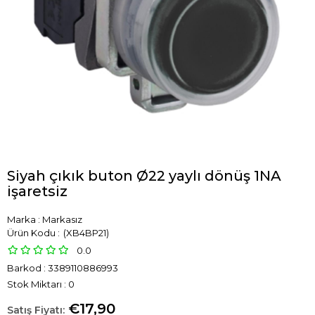
Siyah çıkık buton Ø22 yaylı dönüş 1NA
işaretsiz
Marka
:
Markasız
(XB4BP21)
0.0
Barkod
:
3389110886993
Stok Miktarı
:
0
€17,90