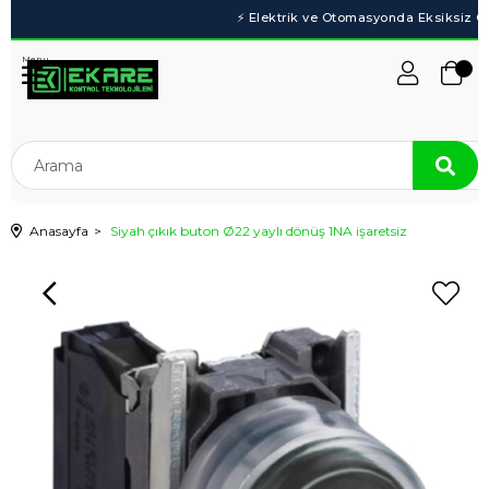
Menu
Anasayfa
Siyah çıkık buton Ø22 yaylı dönüş 1NA işaretsiz