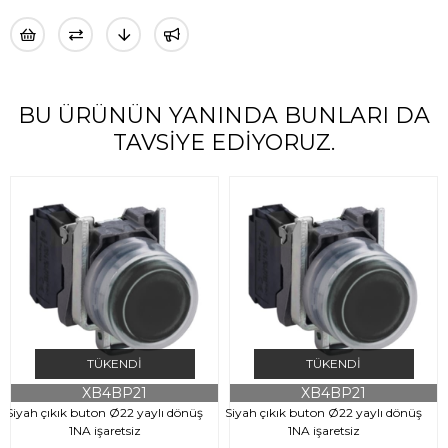
BU ÜRÜNÜN YANINDA BUNLARI DA
TAVSIYE EDIYORUZ.
TÜKENDI
TÜKENDI
XB4BP21
XB4BP21
Siyah çıkık buton Ø22 yaylı dönüş
Siyah çıkık buton Ø22 yaylı dönüş
1NA işaretsiz
1NA işaretsiz