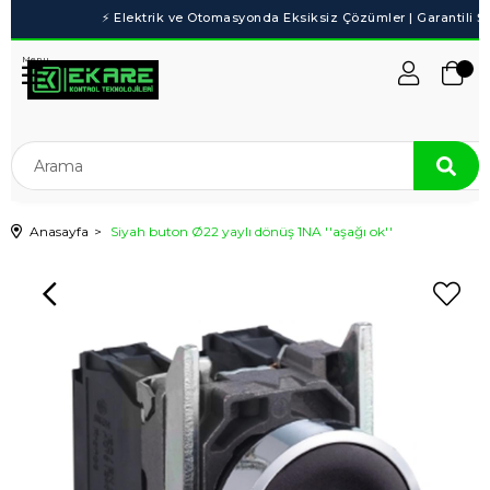
Menu
Anasayfa
Siyah buton Ø22 yaylı dönüş 1NA ''aşağı ok''