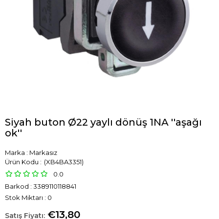
Siyah buton Ø22 yaylı dönüş 1NA ''aşağı
ok''
Marka
:
Markasız
(XB4BA3351)
0.0
Barkod
:
3389110118841
Stok Miktarı
:
0
€13,80