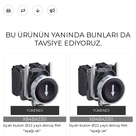
BU ÜRÜNÜN YANINDA BUNLARI DA
TAVSIYE EDIYORUZ.
TÜKENDI
TÜKENDI
XB4BA3351
XB4BA3351
Siyah buton Ø22 yaylı dönüş 1NA
Siyah buton Ø22 yaylı dönüş 1NA
"aşağı ok"
"aşağı ok"