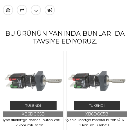
BU ÜRÜNÜN YANINDA BUNLARI DA
TAVSIYE EDIYORUZ.
TÜKENDI
TÜKENDI
XB6DGC5B
XB6DGC5B
Siyah dikdörtgn mandal buton Ø16
Siyah dikdörtgn mandal buton Ø16
S
2 konumlu sabit 1
2 konumlu sabit 1