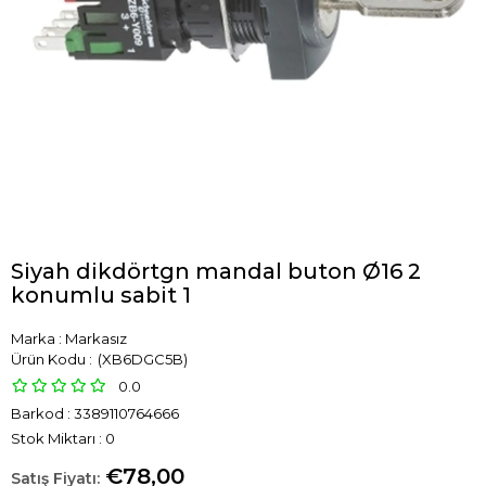
Siyah dikdörtgn mandal buton Ø16 2
konumlu sabit 1
Marka
:
Markasız
(XB6DGC5B)
0.0
Barkod
:
3389110764666
Stok Miktarı
:
0
€78,00