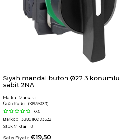
Siyah mandal buton Ø22 3 konumlu
sabit 2NA
Marka
:
Markasız
(XB5AJ33)
0.0
Barkod
:
3389110903522
Stok Miktarı
:
0
€19,50