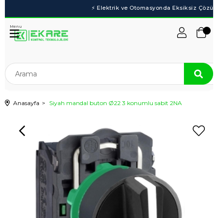
Menu
Anasayfa
Siyah mandal buton Ø22 3 konumlu sabit 2NA