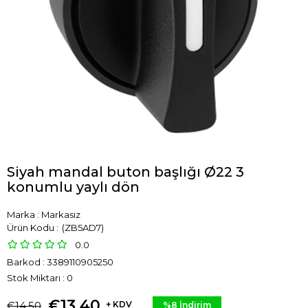
Siyah mandal buton başlığı Ø22 3
konumlu yaylı dön
Marka
:
Markasız
(ZB5AD7)
0.0
Barkod
:
3389110905250
Stok Miktarı
:
0
€13,40
€14,50
+ KDV
%
8
İndirim