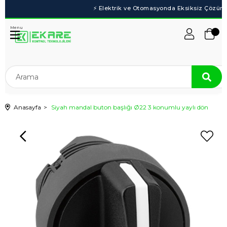
Menu
Anasayfa
Siyah mandal buton başlığı Ø22 3 konumlu yaylı dön