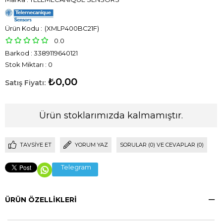
(XMLP400BC21F)
0.0
Barkod
:
3389119640121
Stok Miktarı
:
0
₺0,00
Ürün stoklarımızda kalmamıştır.
TAVSIYE ET
YORUM YAZ
SORULAR (0) VE CEVAPLAR (0)
Telegram
ÜRÜN ÖZELLIKLERI