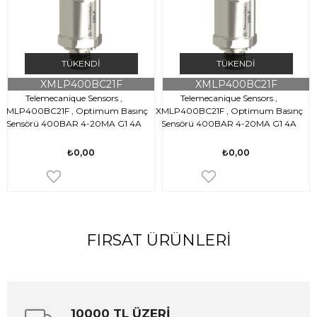
TÜKENDI
TÜKENDI
XMLP400BC21F
XMLP400BC21F
Telemecanique Sensors ,
Telemecanique Sensors ,
XMLP400BC21F , Optimum Basınç
XMLP400BC21F , Optimum Basınç
X
Sensörü 400BAR 4-20MA G1 4A
Sensörü 400BAR 4-20MA G1 4A
₺0,00
₺0,00
FIRSAT ÜRÜNLERI
10000 TL ÜZERİ