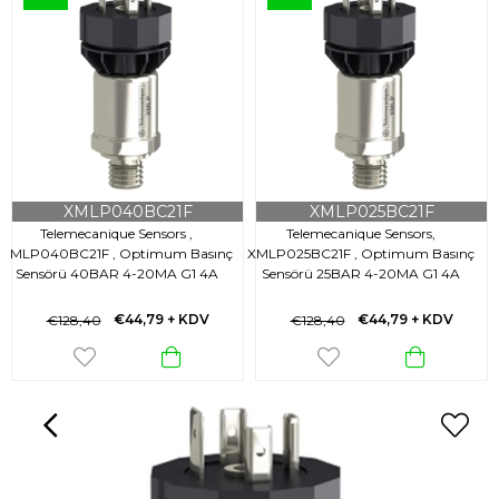
XMLP040BC21F
XMLP025BC21F
Telemecanique Sensors ,
Telemecanique Sensors,
XMLP040BC21F , Optimum Basınç
XMLP025BC21F , Optimum Basınç
X
Sensörü 40BAR 4-20MA G1 4A
Sensörü 25BAR 4-20MA G1 4A
t
€44,79
+ KDV
€44,79
+ KDV
€128,40
€128,40