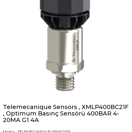
Telemecanique Sensors , XMLP400BC21F
, Optimum Basınç Sensörü 400BAR 4-
20MA G1 4A
Marka
:
TELEMECANIQUE SENSORS