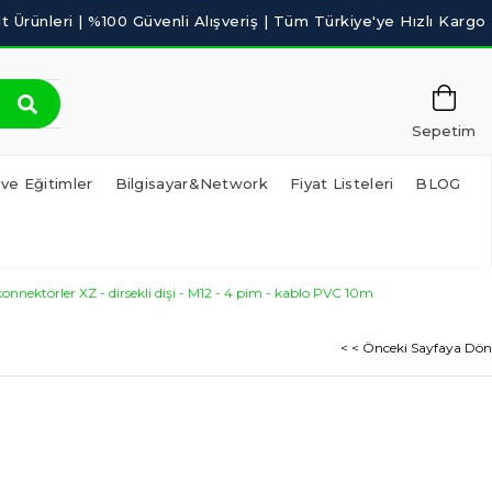
Sepetim
 ve Eğitimler
Bilgisayar&Network
Fiyat Listeleri
BLOG
nektörler XZ - dirsekli dişi - M12 - 4 pim - kablo PVC 10m
< < Önceki Sayfaya Dön