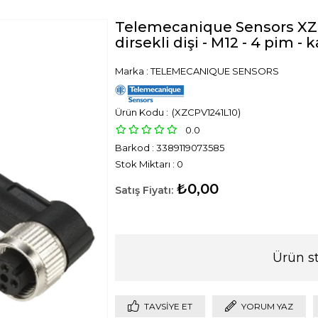
Telemecanique Sensors XZC
dirsekli dişi - M12 - 4 pim -
Marka
:
TELEMECANIQUE SENSORS
(XZCPV1241L10)
0.0
Barkod
:
3389119073585
Stok Miktarı
:
0
₺0,00
Ürün s
TAVSIYE ET
YORUM YAZ