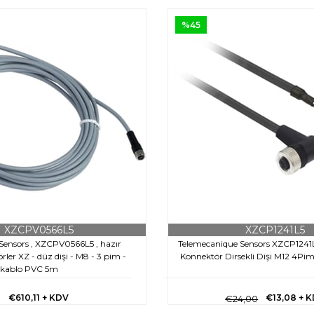
%45
XZCPV0566L5
XZCP1241L5
Sensors , XZCPV0566L5 , hazır
Telemecanique Sensors XZCP1241
ler XZ - düz dişi - M8 - 3 pim -
Konnektör Dirsekli Dişi M12 4P
kablo PVC 5m
€610,11
+ KDV
€13,08
+ 
€24,00