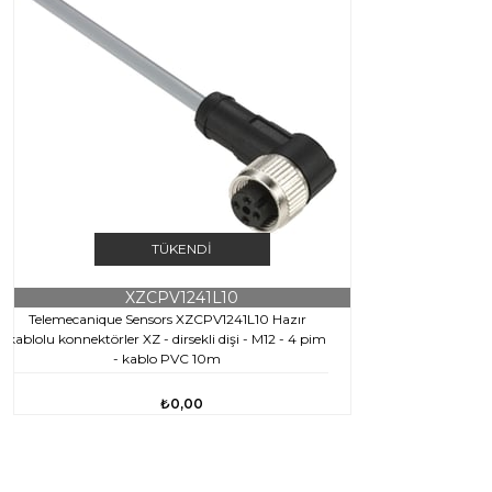
TÜKENDI
XZCPV1241L10
Telemecanique Sensors XZCPV1241L10 Hazır
kablolu konnektörler XZ - dirsekli dişi - M12 - 4 pim
- kablo PVC 10m
₺0,00