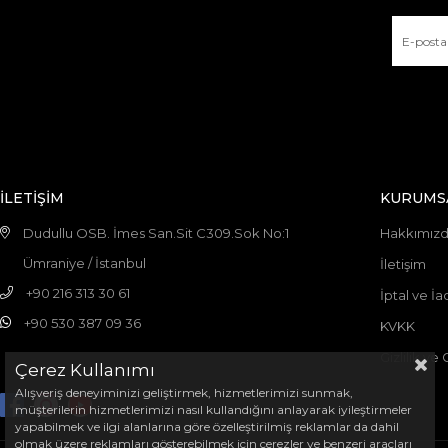
İLETİŞİM
KURUMS
Dudullu OSB. İmes San.Sit C309.Sok No:1
Hakkımız
Ümraniye / İstanbul
İletişim
+90 216 313 30 61
İptal ve İa
+90 530 387 09 36
KVKK
Gizlilik ve
Çerez Kullanımı
Alışveriş deneyiminizi geliştirmek, hizmetlerimizi sunmak,
müşterilerin hizmetlerimizi nasıl kullandığını anlayarak iyileştirmeler
yapabilmek ve ilgi alanlarına göre özelleştirilmiş reklamlar da dahil
olmak üzere reklamları gösterebilmek için çerezler ve benzeri araçları