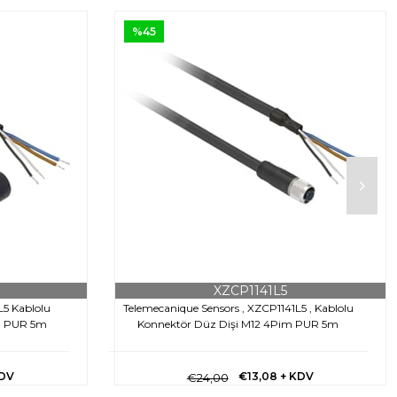
%45
XZCP1141L5
L5 Kablolu
Telemecanique Sensors , XZCP1141L5 , Kablolu
im PUR 5m
Konnektör Düz Dişi M12 4Pim PUR 5m
KDV
€13,08
+ KDV
€24,00