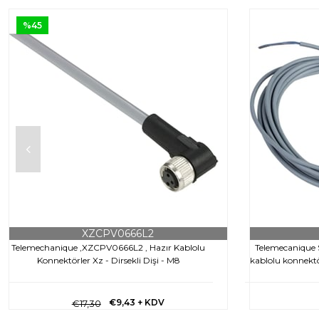
%45
XZCPV0666L2
Telemechanique ,XZCPV0666L2 , Hazır Kablolu
Telemecanique 
Konnektörler Xz - Dirsekli Dişi - M8
kablolu konnektör
€9,43
+ KDV
€17,30