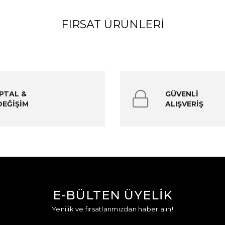
FIRSAT ÜRÜNLERI
İPTAL &
GÜVENLİ
DEĞİŞİM
ALIŞVERİŞ
E-BÜLTEN ÜYELİK
Yenilik ve fırsatlarımızdan haber alın!