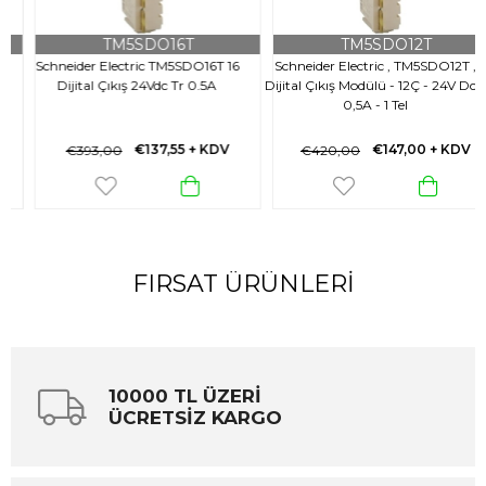
TM5SDO16T
TM5SDO12T
Schneider Electric TM5SDO16T 16
Schneider Electric , TM5SDO12T ,
Dijital Çıkış 24Vdc Tr 0.5A
Dijital Çıkış Modülü - 12Ç - 24V Dc -
0,5A - 1 Tel
€137,55
+ KDV
€147,00
+ KDV
€393,00
€420,00
FIRSAT ÜRÜNLERI
10000 TL ÜZERİ
ÜCRETSİZ KARGO