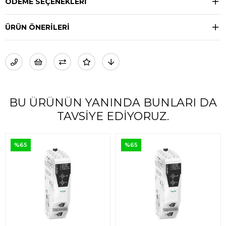
ÖDEME SEÇENEKLERI
ÜRÜN ÖNERILERI
BU ÜRÜNÜN YANINDA BUNLARI DA
TAVSIYE EDIYORUZ.
%65
%65