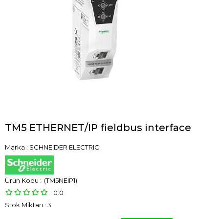
TM5 ETHERNET/IP fieldbus interface
Marka
:
SCHNEIDER ELECTRIC
(TM5NEIP1)
0.0
Stok Miktarı
:
3