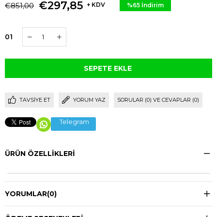
€297,85
€851,00
+ KDV
%
65
İndirim
01
TAVSIYE ET
YORUM YAZ
SORULAR (0) VE CEVAPLAR (0)
Telegram
ÜRÜN ÖZELLIKLERI
YORUMLAR
(0)