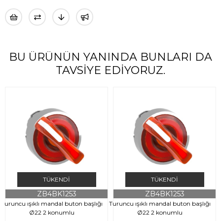
BU ÜRÜNÜN YANINDA BUNLARI DA
TAVSIYE EDIYORUZ.
TÜKENDI
TÜKENDI
ZB4BK1253
ZB4BK1253
Turuncu ışıklı mandal buton başlığı
Turuncu ışıklı mandal buton başlığı
T
Ø22 2 konumlu
Ø22 2 konumlu