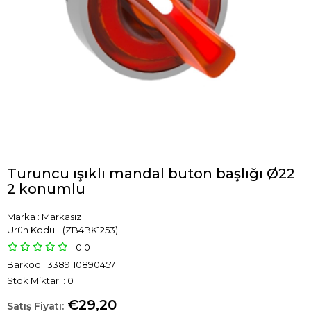
Turuncu ışıklı mandal buton başlığı Ø22
2 konumlu
Marka
:
Markasız
(ZB4BK1253)
0.0
Barkod
:
3389110890457
Stok Miktarı
:
0
€29,20