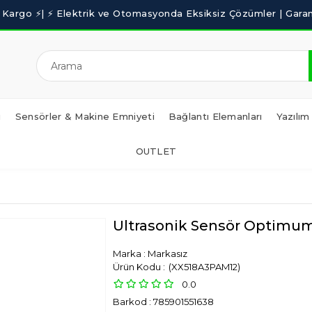
i
Sensörler & Makine Emniyeti
Bağlantı Elemanları
Yazılım
OUTLET
Ultrasonik Sensör Optimu
Marka
:
Markasız
(XX518A3PAM12)
0.0
Barkod
:
785901551638