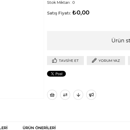
Stok Miktarı
:
0
₺0,00
Ürün s
TAVSIYE ET
YORUM YAZ
LERI
ÜRÜN ÖNERILERI