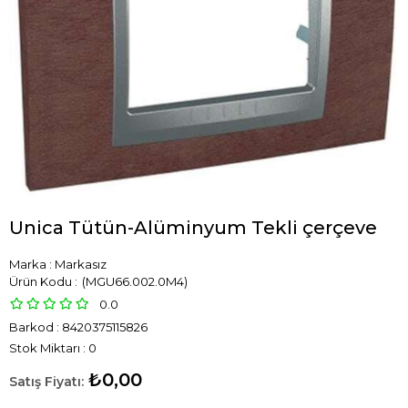
Unica Tütün-Alüminyum Tekli çerçeve
Marka
:
Markasız
(MGU66.002.0M4)
0.0
Barkod
:
8420375115826
Stok Miktarı
:
0
₺0,00