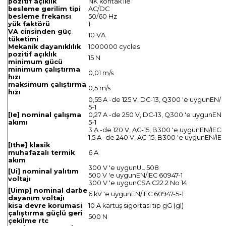
pozitif açıklık
NK kontak ile
besleme gerilim tipi
AC/DC
besleme frekansı
50/60 Hz
yük faktörü
1
VA cinsinden güç
10 VA
tüketimi
Mekanik dayanıklılık
1000000 cycles
pozitif açıklık
15 N
minimum gücü
minimum çalıştırma
0,01 m/s
hızı
maksimum çalıştırma
0,5 m/s
hızı
0,55 A -de 125 V, DC-13, Q300 'e uygunEN/I
5-1
[Ie] nominal çalışma
0,27 A -de 250 V, DC-13, Q300 'e uygunEN/
akımı
5-1
3 A -de 120 V, AC-15, B300 'e uygunEN/IEC 
1,5 A -de 240 V, AC-15, B300 'e uygunEN/IEC
[Ithe] klasik
muhafazalı termik
6 A
akım
300 V 'e uygunUL 508
[Ui] nominal yalıtım
500 V 'e uygunEN/IEC 60947-1
voltajı
300 V 'e uygunCSA C22.2 No 14
[Uimp] nominal darbe
6 kV 'e uygunEN/IEC 60947-5-1
dayanım voltajı
kisa devre korumasi
10 A kartuş sigortası tip gG (gl)
çalıştırma güçlü geri
500 N
çekilme rtc