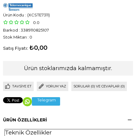
(XCSTE7311)
0.0
Barkod
:
3389110825107
Stok Miktarı
:
0
₺0,00
Ürün stoklarımızda kalmamıştır.
TAVSIYE ET
YORUM YAZ
SORULAR (0) VE CEVAPLAR (0)
Telegram
ÜRÜN ÖZELLIKLERI
Teknik Özellikler