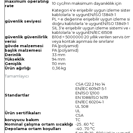
maximum operating
10 cyc/mn maksimum dayanıklılık için
rate
Kategori 4'e erişebilir uygun izleme siste
kablolarla 'e uygunEN/ISO 13849-1
PL = e değerine erişebilir uygun izleme sis
güvenlik seviyesi
doğru kablolarla 'e uygunEN/ISO 13849-1
SIL 3'e erişebilir uygun izleme sistemi ve 
kablolarla 'e uygunEN/IEC 61508
güvenlik güvenilirlik
B10d = 5000000 20 yıllık verilen servis öm
verisi
veya kontak aşınması ile sınırlanır
gövde malzemesi
PA (polyamid)
başlık malzemesi
PA (polyamid)
Derinlik
33 mm
Yükseklik
94 mm
Genişlik
110 mm
Ürün ağırlığı
0,36 kg
Tamamlayıcı
CSA C22.2 No 14
EN/IEC 60947-5-1
EN/ISO 12100
Standartlar
EN 1088/ISO 14119
EN/IEC 60204-1
UL 508
UL
Ürün sertifikaları
CSA
koruyucu bakım
TC
Nominal çalışma ortam sıcaklığı
-25…60 °C
Depolama ortam koşulları
-40…70 °C