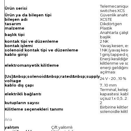
Telemecanique 
Ürün serisi
switches XCS
Ürün ya da bileşen tipi
Güvenlik anahtar
bileşen adı
XCSTE
tasarım
Dikdörtgen
malzeme
Plastik
Anahtarla çalıştı
başlık tipi
başlık
kontak tipi ve düzenleme
2 NK
kontak işlemi
Yavaş kesen, eş
solenoid kontak tipi ve düzenleme
1 NK (yavaş kese
kablo girişi
1 giriş tapped içi
Enerji kesildiğin
kilitlenme ve so
elektromanyetik kilitleme
enerji geldiğinde
açılması
[Us]&nbsp;solenoid&nbsp;rated&nbsp;supply
24 V - 20...10 %
voltage
kablo dış çapı
7…10 mm
Terminal, kele
elektrikli bağlantı
kapasitesi: kabl
uçsuz 1 x 0,5...2 
kutupların sayısı
2
Birbirine kilitleme
Kilitleme seçenekleri tanımı
solenoidle kilit
Ana
yalıtım
Çift yalıtımlı