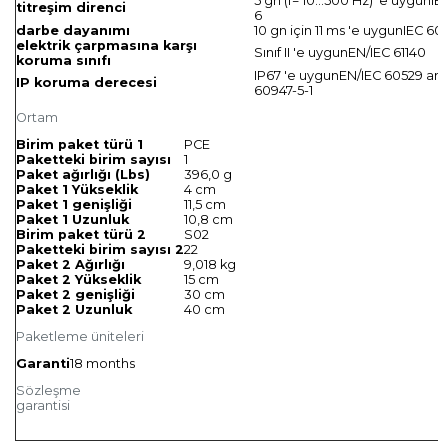
5 gn (f= 10…500 Hz) 'e uygunI
titreşim direnci
6
darbe dayanımı
10 gn için 11 ms 'e uygunIEC 6
elektrik çarpmasına karşı
Sınıf II 'e uygunEN/IEC 61140
koruma sınıfı
IP67 'e uygunEN/IEC 60529 an
IP koruma derecesi
60947-5-1
Ortam
Birim paket türü 1
PCE
Paketteki birim sayısı
1
Paket ağırlığı (Lbs)
396,0 g
Paket 1 Yükseklik
4 cm
Paket 1 genişliği
11,5 cm
Paket 1 Uzunluk
10,8 cm
Birim paket türü 2
S02
Paketteki birim sayısı 2
22
Paket 2 Ağırlığı
9,018 kg
Paket 2 Yükseklik
15 cm
Paket 2 genişliği
30 cm
Paket 2 Uzunluk
40 cm
Paketleme üniteleri
Garanti
18 months
Sözleşme
garantisi