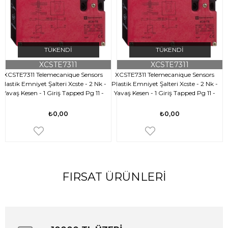
TÜKENDI
TÜKENDI
XCSTE7311
XCSTE7311
XCSTE7311 Telemecanique Sensors
XCSTE7311 Telemecanique Sensors
Plastik Emniyet Şalteri Xcste - 2 Nk -
Plastik Emniyet Şalteri Xcste - 2 Nk -
P
Yavaş Kesen - 1 Giriş Tapped Pg 11 -
Yavaş Kesen - 1 Giriş Tapped Pg 11 -
24 V
24 V
₺0,00
₺0,00
FIRSAT ÜRÜNLERI