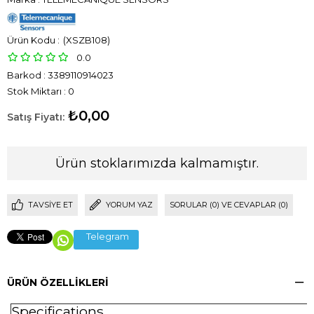
(XSZB108)
0.0
Barkod
:
3389110914023
Stok Miktarı
:
0
₺0,00
Ürün stoklarımızda kalmamıştır.
TAVSIYE ET
YORUM YAZ
SORULAR (0) VE CEVAPLAR (0)
Telegram
ÜRÜN ÖZELLIKLERI
Specifications