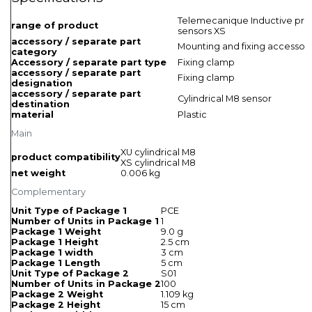
Telemecanique Inductive pro
range of product
sensors XS
accessory / separate part
Mounting and fixing accessori
category
Accessory / separate part type
Fixing clamp
accessory / separate part
Fixing clamp
designation
accessory / separate part
Cylindrical M8 sensor
destination
material
Plastic
Main
XU cylindrical M8
product compatibility
XS cylindrical M8
net weight
0.006 kg
Complementary
Unit Type of Package 1
PCE
Number of Units in Package 1
1
Package 1 Weight
9.0 g
Package 1 Height
2.5 cm
Package 1 width
3 cm
Package 1 Length
5 cm
Unit Type of Package 2
S01
Number of Units in Package 2
100
Package 2 Weight
1.109 kg
Package 2 Height
15 cm