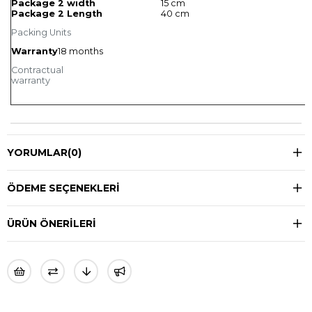
Package 2 width
15 cm
Package 2 Length
40 cm
Packing Units
Warranty
18 months
Contractual
warranty
YORUMLAR
(0)
ÖDEME SEÇENEKLERI
ÜRÜN ÖNERILERI