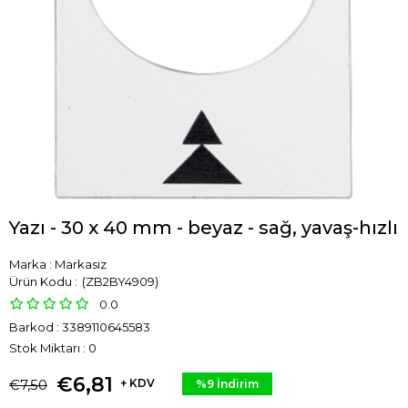
Yazı - 30 x 40 mm - beyaz - sağ, yavaş-hızlı
Marka
:
Markasız
(ZB2BY4909)
0.0
Barkod
:
3389110645583
Stok Miktarı
:
0
€6,81
€7,50
+ KDV
%
9
İndirim