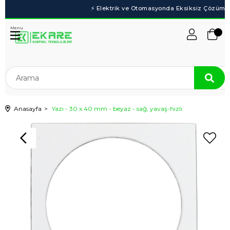
Menu
Anasayfa
Yazı - 30 x 40 mm - beyaz - sağ, yavaş-hızlı