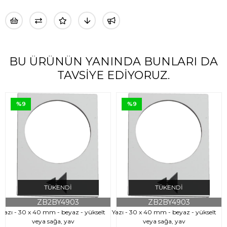
BU ÜRÜNÜN YANINDA BUNLARI DA
TAVSIYE EDIYORUZ.
%9
%9
TÜKENDI
TÜKENDI
ZB2BY4903
ZB2BY4903
Yazı - 30 x 40 mm - beyaz - yükselt
Yazı - 30 x 40 mm - beyaz - yükselt
Y
veya sağa, yav
veya sağa, yav