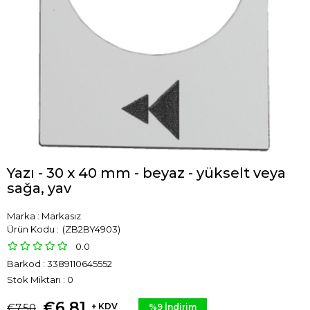
Yazı - 30 x 40 mm - beyaz - yükselt veya
sağa, yav
Marka
:
Markasız
(ZB2BY4903)
0.0
Barkod
:
3389110645552
Stok Miktarı
:
0
€6,81
€7,50
+ KDV
%
9
İndirim