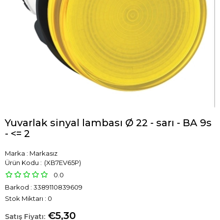
Yuvarlak sinyal lambası Ø 22 - sarı - BA 9s
- <= 2
Marka
:
Markasız
(XB7EV65P)
0.0
Barkod
:
3389110839609
Stok Miktarı
:
0
€5,30