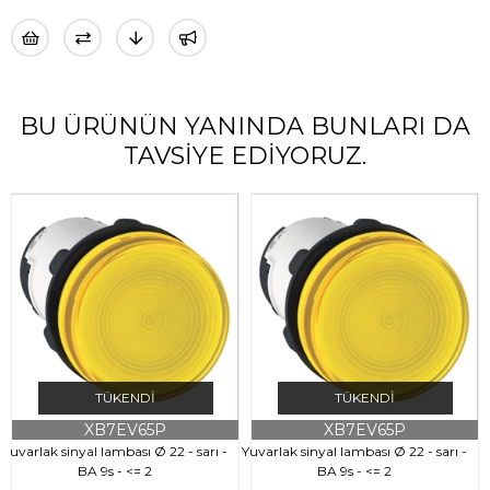
BU ÜRÜNÜN YANINDA BUNLARI DA
TAVSIYE EDIYORUZ.
TÜKENDI
TÜKENDI
XB7EV65P
XB7EV65P
Yuvarlak sinyal lambası Ø 22 - sarı -
Yuvarlak sinyal lambası Ø 22 - sarı -
Y
BA 9s - <= 2
BA 9s - <= 2