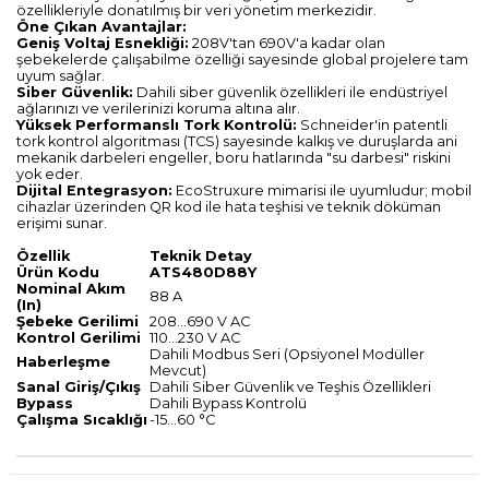
özellikleriyle donatılmış bir veri yönetim merkezidir.
Öne Çıkan Avantajlar:
Geniş Voltaj Esnekliği:
208V'tan 690V'a kadar olan
şebekelerde çalışabilme özelliği sayesinde global projelere tam
uyum sağlar.
Siber Güvenlik:
Dahili siber güvenlik özellikleri ile endüstriyel
ağlarınızı ve verilerinizi koruma altına alır.
Yüksek Performanslı Tork Kontrolü:
Schneider'in patentli
tork kontrol algoritması (TCS) sayesinde kalkış ve duruşlarda ani
mekanik darbeleri engeller, boru hatlarında "su darbesi" riskini
yok eder.
Dijital Entegrasyon:
EcoStruxure mimarisi ile uyumludur; mobil
cihazlar üzerinden QR kod ile hata teşhisi ve teknik döküman
erişimi sunar.
Özellik
Teknik Detay
Ürün Kodu
ATS480D88Y
Nominal Akım
88 A
(In)
Şebeke Gerilimi
208...690 V AC
Kontrol Gerilimi
110...230 V AC
Dahili Modbus Seri (Opsiyonel Modüller
Haberleşme
Mevcut)
Sanal Giriş/Çıkış
Dahili Siber Güvenlik ve Teşhis Özellikleri
Bypass
Dahili Bypass Kontrolü
Çalışma Sıcaklığı
-15...60 °C