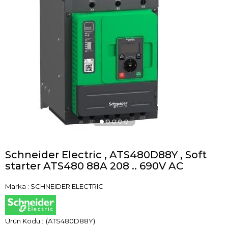
›
Schneider Electric , ATS480D88Y , Soft
starter ATS480 88A 208 .. 690V AC
Marka
:
SCHNEIDER ELECTRIC
(ATS480D88Y)