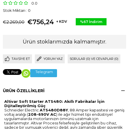
0.0
Stok Miktarı
:
0
€756,24
€2.269,00
+ KDV
%
67
İndirim
Ürün stoklarımızda kalmamıştır.
TAVSIYE ET
YORUM YAZ
SORULAR (0) VE CEVAPLAR (0)
Telegram
ÜRÜN ÖZELLIKLERI
Altivar Soft Starter ATS480: Akıllı Fabrikalar İçin
Dijitalleştirilmiş Güç
Schneider Electric
ATS480D88Y
, 88 Amper kapasitesi ve geniş
voltaj aralığı (
208-690V AC
) ile ağır hizmet tipi endüstriyel
uygulamalarda motorlarınızın ömrünü uzatmak için
tasarlanmıştır. Altivar Process felsefesiyle geliştirilen bu cihaz,
sadece bir yumuşak yolverici değil, aynı zamanda siber güvenlik