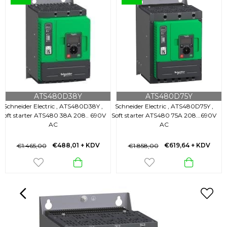
ATS480D38Y
ATS480D75Y
Schneider Electric , ATS480D38Y ,
Schneider Electric , ATS480D75Y ,
Soft starter ATS480 38A 208.. 690V
Soft starter ATS480 75A 208...690V
AC
AC
€488,01
+ KDV
€619,64
+ KDV
€1.465,00
€1.858,00