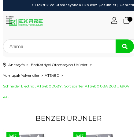
Menu
Anasayfa
Endüstriyel Otomasyon Ürünleri
Yumuşak Yolvericiler
ATS480
Schneider Electric , ATS480D88Y , Soft starter ATS480 88A 208 .. 690V
AC
BENZER ÜRÜNLER
%67
%67