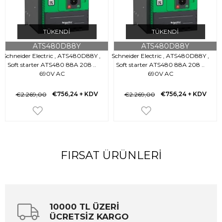
TÜKENDI
TÜKENDI
ATS480D88Y
ATS480D88Y
Schneider Electric , ATS480D88Y ,
Schneider Electric , ATS480D88Y ,
Soft starter ATS480 88A 208 ..
Soft starter ATS480 88A 208 ..
690V AC
690V AC
€756,24
+ KDV
€756,24
+ KDV
€2.269,00
€2.269,00
FIRSAT ÜRÜNLERI
10000 TL ÜZERİ
ÜCRETSİZ KARGO