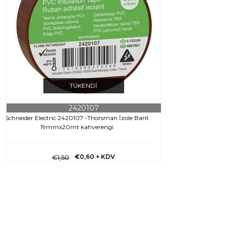
TÜKENDI
2420107
Schneider Electric 2420107 -Thorsman İzole Bant
19mmx20mt kahverengi
€0,60
+ KDV
€1,50