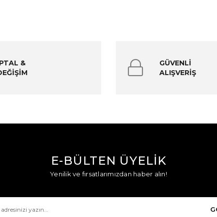
İPTAL &
GÜVENLİ
DEĞİŞİM
ALIŞVERİŞ
E-BÜLTEN ÜYELİK
Yenilik ve fırsatlarımızdan haber alın!
G