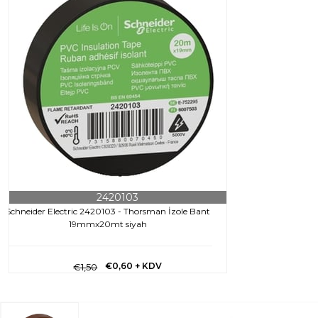
2420103
Schneider Electric 2420103 - Thorsman İzole Bant
19mmx20mt siyah
€0,60
+ KDV
€1,50