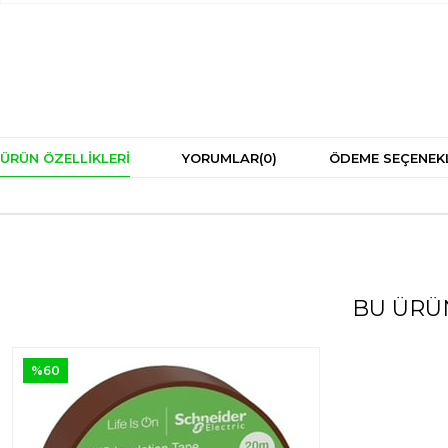
ÜRÜN ÖZELLIKLERI
YORUMLAR
(0)
ÖDEME SEÇENEK
BU ÜRÜ
%60