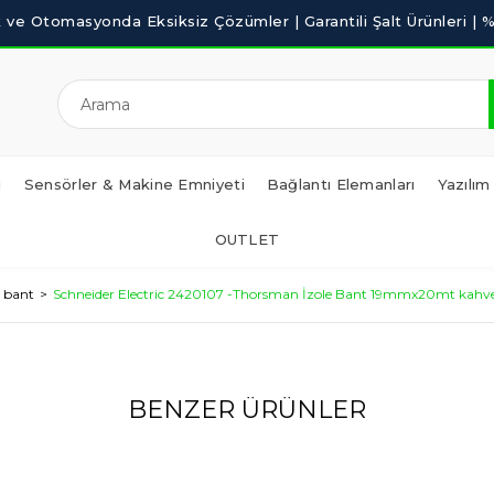
i
Sensörler & Makine Emniyeti
Bağlantı Elemanları
Yazılım
OUTLET
e bant
Schneider Electric 2420107 -Thorsman İzole Bant 19mmx20mt kahv
BENZER ÜRÜNLER