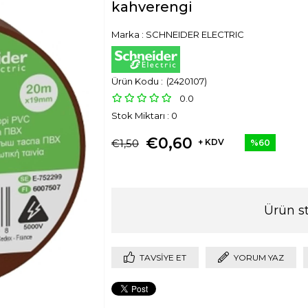
kahverengi
Marka
:
SCHNEIDER ELECTRIC
(2420107)
0.0
Stok Miktarı
:
0
€0,60
€1,50
+ KDV
%
60
İndirim
Ürün s
TAVSIYE ET
YORUM YAZ