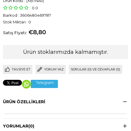
(XB7NA11)
0.0
Barkod
:
3606480469787
Stok Miktarı
:
0
€8,80
Ürün stoklarımızda kalmamıştır.
TAVSIYE ET
YORUM YAZ
SORULAR (0) VE CEVAPLAR (0)
Telegram
ÜRÜN ÖZELLIKLERI
YORUMLAR
(0)