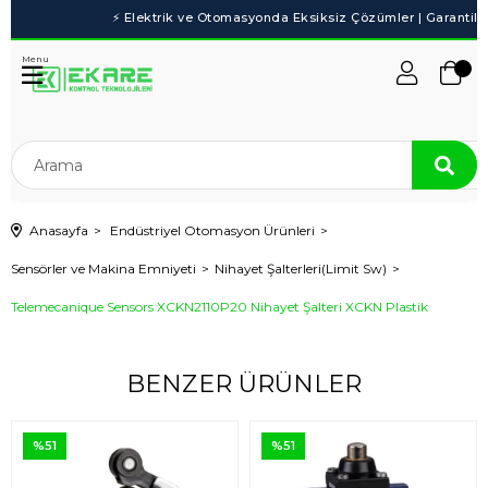
Menu
Anasayfa
Endüstriyel Otomasyon Ürünleri
Sensörler ve Makina Emniyeti
Nihayet Şalterleri(Limit Sw)
Telemecanique Sensors XCKN2110P20 Nihayet Şalteri XCKN Plastik
BENZER ÜRÜNLER
%51
%51