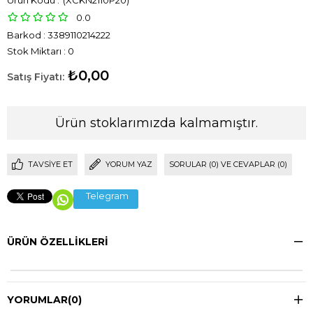
(XCKN2110P20)
0.0
Barkod
:
3389110214222
Stok Miktarı
:
0
₺0,00
Ürün stoklarımızda kalmamıştır.
TAVSIYE ET
YORUM YAZ
SORULAR (0) VE CEVAPLAR (0)
Telegram
ÜRÜN ÖZELLIKLERI
YORUMLAR
(0)