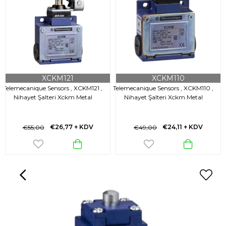
XCKM121
XCKM110
Telemecanique Sensors , XCKM121 ,
Telemecanique Sensors , XCKM110 ,
Nihayet Şalteri Xckm Metal
Nihayet Şalteri Xckm Metal
€26,77
+ KDV
€24,11
+ KDV
€55,00
€49,00