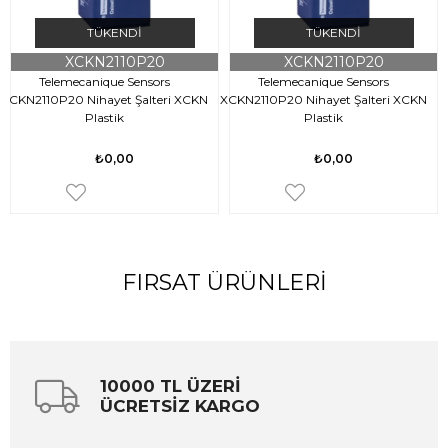
TÜKENDI
TÜKENDI
XCKN2110P20
XCKN2110P20
Telemecanique Sensors
Telemecanique Sensors
XCKN2110P20 Nihayet Şalteri XCKN
XCKN2110P20 Nihayet Şalteri XCKN
X
Plastik
Plastik
₺0,00
₺0,00
FIRSAT ÜRÜNLERI
10000 TL ÜZERİ
ÜCRETSİZ KARGO