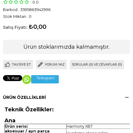
0.0
Barkod
:
3595863942996
Stok Miktarı
:
0
₺0,00
Ürün stoklarımızda kalmamıştır.
TAVSIYE ET
YORUM YAZ
SORULAR (0) VE CEVAPLAR (0)
Telegram
ÜRÜN ÖZELLIKLERI
Teknik Özellikler:
Ana
Ürün serisi
Harmony XBT
aksesuar / ayrı parça