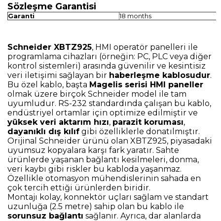
Sözleşme Garantisi
Garanti
18 months
Schneider XBTZ925
, HMI operatör panelleri ile
programlama cihazları (örneğin: PC, PLC veya diğer
kontrol sistemleri) arasında güvenilir ve kesintisiz
veri iletişimi sağlayan bir
haberleşme kablosudur
.
Bu özel kablo, başta
Magelis serisi HMI paneller
olmak üzere birçok Schneider model ile tam
uyumludur. RS-232 standardında çalışan bu kablo,
endüstriyel ortamlar için optimize edilmiştir ve
yüksek veri aktarım hızı
,
parazit koruması
,
dayanıklı dış kılıf
gibi özelliklerle donatılmıştır.
Orijinal Schneider ürünü olan XBTZ925, piyasadaki
uyumsuz kopyalara karşı fark yaratır. Sahte
ürünlerde yaşanan bağlantı kesilmeleri, donma,
veri kaybı gibi riskler bu kabloda yaşanmaz.
Özellikle otomasyon mühendislerinin sahada en
çok tercih ettiği ürünlerden biridir.
Montajı kolay, konnektör uçları sağlam ve standart
uzunluğa (2.5 metre) sahip olan bu kablo ile
sorunsuz bağlantı
sağlanır. Ayrıca, dar alanlarda