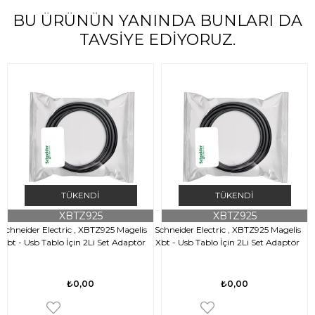
BU ÜRÜNÜN YANINDA BUNLARI DA
TAVSIYE EDIYORUZ.
TÜKENDI
TÜKENDI
XBTZ925
XBTZ925
Schneider Electric , XBTZ925 Magelis
Schneider Electric , XBTZ925 Magelis
S
Xbt - Usb Tablo İçin 2Li Set Adaptör
Xbt - Usb Tablo İçin 2Li Set Adaptör
X
₺0,00
₺0,00