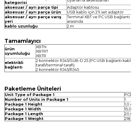
Uyarlama aksesuarları
kategorisi
aksesuar / ayrı parça tipi
Adaptör kablosu
aksesuar / ayrı parça ürün
USB kablo için 2'li set adaptör
aksesuar / ayrı parça varış
Terminal XBT ve PC USB bağlantı k
yeri
arasında
kablo uzunluğu
2 m
Tamamlayıcı
XBTN
ürün
XBTRT
uyumluluğu
XBTR
2 konnektör RJ45/SUB-D 25 (PC USB bağlantı kablo
elektrikli
tarafı/terminal tarafı)
bağlantı
2 konnektör RJ45/RJ45
Paketleme Üniteleri
Unit Type of Package 1
PCE
Number of Units in Package 1
1
Package 1 Height
1,0 
Package 1 Width
15,0
Package 1 Length
20,0
Package 1 Weight
218,5